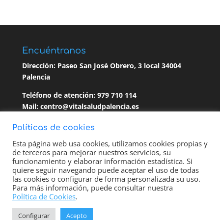
Encuéntranos
Dirección:
Paseo San José Obrero, 3 local
34004
Palencia
Teléfono de atención: 979 710 114
Mail:
centro@vitalsaludpalencia.es
Políticas de cookies
Esta página web usa cookies, utilizamos cookies propias y
de terceros para mejorar nuestros servicios, su
POLÍTICA DE PRIVACIDAD
funcionamiento y elaborar información estadística. Si
quiere seguir navegando puede aceptar el uso de todas
las cookies o configurar de forma personalizada su uso.
AVISO LEGAL
Para más información, puede consultar nuestra
Política de Cookies
.
Configurar
Acepto